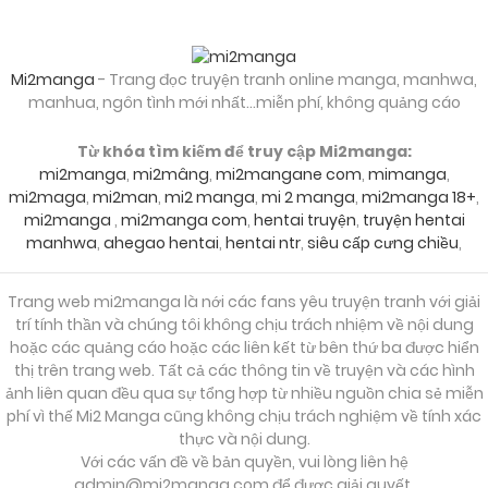
Chapter 125
04/11/2024
Chapter 124
Mi2manga
- Trang đọc truyện tranh online manga, manhwa,
manhua, ngôn tình mới nhất...miễn phí, không quảng cáo
Từ khóa tìm kiếm để truy cập Mi2manga:
04/11/2024
Chapter 123
mi2manga
,
mi2mâng
,
mi2mangane com
,
mimanga
,
mi2maga
,
mi2man
,
mi2 manga
,
mi 2 manga
,
mi2manga 18+
,
mi2manga
,
mi2manga com
,
hentai truyện
,
truyện hentai
04/11/2024
Chapter 122
manhwa
,
ahegao hentai
,
hentai ntr
,
siêu cấp cưng chiều
,
Trang web mi2manga là nới các fans yêu truyện tranh với giải
04/11/2024
Chapter 121
trí tính thần và chúng tôi không chịu trách nhiệm về nội dung
hoặc các quảng cáo hoặc các liên kết từ bên thứ ba được hiển
thị trên trang web. Tất cả các thông tin về truyện và các hình
04/11/2024
Chapter 120
ảnh liên quan đều qua sự tổng hợp từ nhiều nguồn chia sẻ miễn
phí vì thế Mi2 Manga cũng không chịu trách nghiệm về tính xác
thực và nội dung.
04/11/2024
Chapter 119
Với các vấn đề về bản quyền, vui lòng liên hệ
admin@mi2manga.com
để được giải quyết.