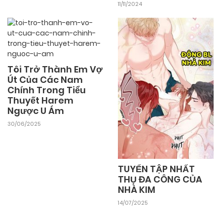
11/11/2024
04/11/2024
Chapter 131
04/11/2024
Chapter 130
Tôi Trở Thành Em Vợ
Út Của Các Nam
04/11/2024
Chapter 129
Chính Trong Tiểu
Thuyết Harem
Ngược U Ám
04/11/2024
Chapter 128
30/06/2025
04/11/2024
Chapter 127
TUYỂN TẬP NHẤT
THỤ ĐA CÔNG CỦA
04/11/2024
Chapter 126
NHÀ KIM
14/07/2025
04/11/2024