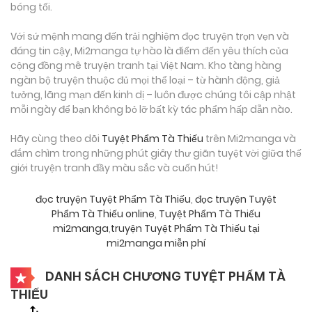
bóng tối.
Với sứ mệnh mang đến trải nghiệm đọc truyện trọn vẹn và
đáng tin cậy, Mi2manga tự hào là điểm đến yêu thích của
cộng đồng mê truyện tranh tại Việt Nam. Kho tàng hàng
ngàn bộ truyện thuộc đủ mọi thể loại – từ hành động, giả
tưởng, lãng mạn đến kinh dị – luôn được chúng tôi cập nhật
mỗi ngày để bạn không bỏ lỡ bất kỳ tác phẩm hấp dẫn nào.
Hãy cùng theo dõi
Tuyệt Phẩm Tà Thiếu
trên Mi2manga và
đắm chìm trong những phút giây thư giãn tuyệt vời giữa thế
giới truyện tranh đầy màu sắc và cuốn hút!
đọc truyện Tuyệt Phẩm Tà Thiếu
,
đọc truyện Tuyệt
Phẩm Tà Thiếu online
,
Tuyệt Phẩm Tà Thiếu
mi2manga
,
truyện Tuyệt Phẩm Tà Thiếu tại
mi2manga miễn phí
DANH SÁCH CHƯƠNG TUYỆT PHẨM TÀ
THIẾU