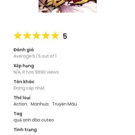
5
Đánh giá
Average
5
/
5
out of
1
Xếp hạng
N/A, it has 9690 views
Tên khác
Đang cập nhật
Thể loại
Action
,
Manhua
,
Truyện Màu
Tag
quả anh đào cuteo
Tình trạng