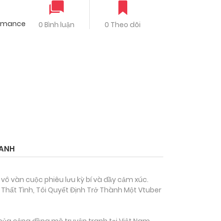
omance
0 Bình luận
0 Theo dõi
DANH
 vô vàn cuộc phiêu lưu kỳ bí và đầy cảm xúc.
Thất Tình, Tôi Quyết Định Trở Thành Một Vtuber
của cộng đồng mê truyện tranh tại Việt Nam.