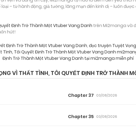
loại – từ hành động, giả tưởng, lãng mạn đến kinh dị – luôn được
i Quyết Định Trở Thành Một Vtuber Vang Danh
trên Mi2manga và đ
uốn hút!
Quyết Định Trở Thành Một Vtuber Vang Danh
,
đọc truyện Tuyệt Vọng 
ất Tình, Tôi Quyết Định Trở Thành Một Vtuber Vang Danh mi2ma
Định Trở Thành Một Vtuber Vang Danh tại mi2manga miễn phí
G VÌ THẤT TÌNH, TÔI QUYẾT ĐỊNH TRỞ THÀNH 
Chapter 37
03/08/2026
Chapter 35
03/08/2026