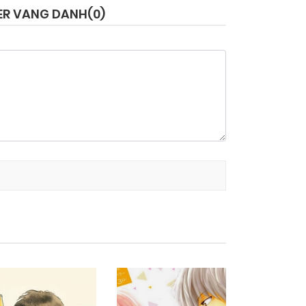
BER VANG DANH(
0
)