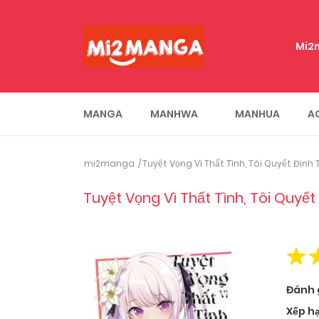
Mi2
MANGA
MANHWA
MANHUA
A
mi2manga
Tuyệt Vọng Vì Thất Tình, Tôi Quyết Địn
Tuyệt Vọng Vì Thất Tình, Tôi Quyế
Đánh 
Xếp h