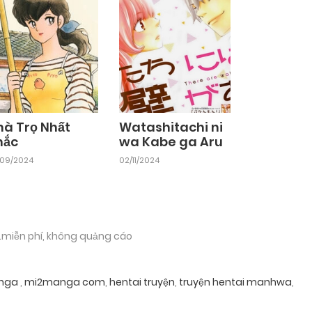
hà Trọ Nhất
Watashitachi ni
hắc
wa Kabe ga Aru
/09/2024
02/11/2024
.miễn phí, không quảng cáo
nga
,
mi2manga com
,
hentai truyện
,
truyện hentai manhwa
,