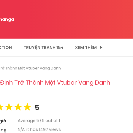
manga
CTION
TRUYỆN TRANH 18+
XEM THÊM
h Trở Thành Một Vtuber Vang Danh
t Định Trở Thành Một Vtuber Vang Danh
5
Average
5
/
5
out of
1
giá
N/A, it has 1497 views
ạng