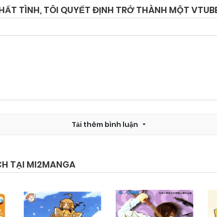
THẤT TÌNH, TÔI QUYẾT ĐỊNH TRỞ THÀNH MỘT VTU
Chapter 19
10/03/2026
Chapter 17
10/03/2026
Chapter 15
10/03/2026
Tải thêm bình luận
Chapter 13
10/03/2026
Chapter 11
10/03/2026
CH TẠI MI2MANGA
Chapter 9
10/03/2026