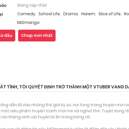
Đang cập nhật
hác
Comedy
,
School Life
,
Drama
,
Harem
,
Slice of Life
,
R
ại
Mi2manga
từ đầu
Chap mới nhất
ẤT TÌNH, TÔI QUYẾT ĐỊNH TRỞ THÀNH MỘT VTUBER VANG 
ổng dẫn lối vào những thế giới kỳ ảo, nơi từng trang truyện mở ra
 một siêu phẩm truyện tranh mới mẻ và nghẹt thở: Tuyệt Vọng Vì 
 và những sinh vật huyền bí ẩn trong bóng tối.
ọn vẹn và đáng tin cậy, Mi2manga tự hào là điểm đến yêu thích 