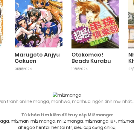
Chapter 7
10/03/2026
Chapter 5
10/03/2026
Chapter 3
10/03/2026
Marugoto Anjyu
Otokomae!
N
Gakuen
Beads Kurabu
K
Chapter 1
05/11/2024
10/11/2024
28
10/03/2026
yện tranh online manga, manhwa, manhua, ngôn tình mới nhất..
Từ khóa tìm kiếm để truy cập Mi2manga:
aga
,
mi2man
,
mi2 manga
,
mi 2 manga
,
mi2manga 18+
,
mi2ma
ahegao hentai
,
hentai ntr
,
siêu cấp cưng chiều
,