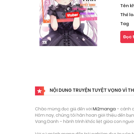
Tên k
Thể lo
Tag
Đọc 
NỘI DUNG TRUYỆN TUYỆT VỌNG VÌ TH
Chào mừng đọc giả đến với
Mi2manga
– cánh c
Hôm nay, chúng tôi hân hoan giới thiệu đến bạn
Vang Danh – hành trình khốc liệt giữa con người
Với sứ mệnh mang đến trải nghiệm đọc truyện tr