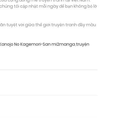
 chúng tôi cập nhật mỗi ngày để bạn không bỏ lỡ
 tuyệt vời giữa thế giới truyện tranh đầy màu
 Kanojo No Kagemori-San mi2manga
,
truyện