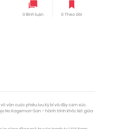
0 Bình luận
0 Theo dõi
 vô vàn cuộc phiêu lưu kỳ bí và đầy cảm xúc.
jo No Kagemori-San – hành trình khốc liệt giữa
của cộng đồng mê truyện tranh tại Việt Nam.