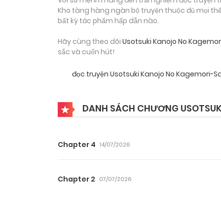
Kho tàng hàng ngàn bộ truyện thuộc đủ mọi thể 
bất kỳ tác phẩm hấp dẫn nào.
Hãy cùng theo dõi
Usotsuki Kanojo No Kagemor
sắc và cuốn hút!
đọc truyện Usotsuki Kanojo No Kagemori-S
DANH SÁCH CHƯƠNG USOTSUK
Chapter 4
14/07/2026
Chapter 2
07/07/2026