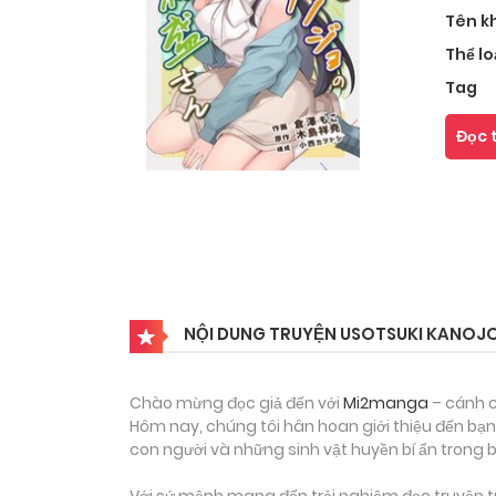
Tên k
Thể lo
Tag
Đọc 
NỘI DUNG TRUYỆN USOTSUKI KANOJ
Chào mừng đọc giả đến với
Mi2manga
– cánh c
Hôm nay, chúng tôi hân hoan giới thiệu đến bạn
con người và những sinh vật huyền bí ẩn trong b
Với sứ mệnh mang đến trải nghiệm đọc truyện tr