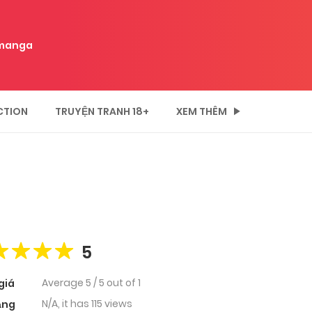
manga
CTION
TRUYỆN TRANH 18+
XEM THÊM
5
Average
5
/
5
out of
1
giá
N/A, it has 115 views
ạng