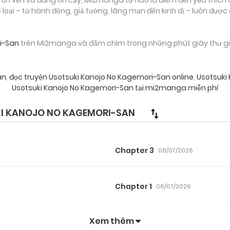
loại – từ hành động, giả tưởng, lãng mạn đến kinh dị – luôn được
i-San
trên Mi2manga và đắm chìm trong những phút giây thư giãn
an
,
đọc truyện Usotsuki Kanojo No Kagemori-San online
,
Usotsuki
Usotsuki Kanojo No Kagemori-San tại mi2manga miễn phí
I KANOJO NO KAGEMORI-SAN
Chapter 3
08/07/2026
Chapter 1
06/07/2026
Xem thêm