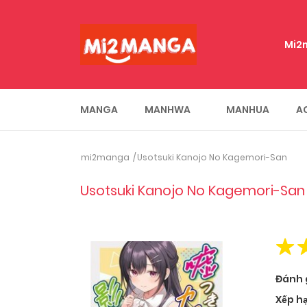
Mi2
MANGA
MANHWA
MANHUA
A
mi2manga
Usotsuki Kanojo No Kagemori-San
Usotsuki Kanojo No Kagemori-San
Đánh 
Xếp h