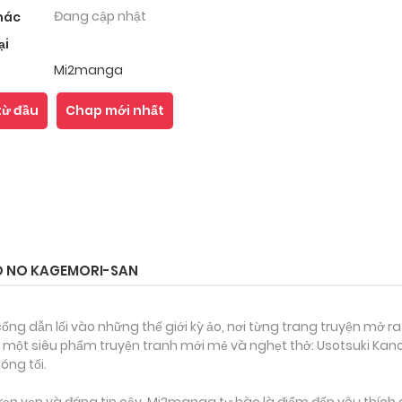
Đang cập nhật
hác
ại
Mi2manga
từ đầu
Chap mới nhất
O NO KAGEMORI-SAN
ổng dẫn lối vào những thế giới kỳ ảo, nơi từng trang truyện mở ra
 một siêu phẩm truyện tranh mới mẻ và nghẹt thở: Usotsuki Kano
óng tối.
ọn vẹn và đáng tin cậy, Mi2manga tự hào là điểm đến yêu thích 