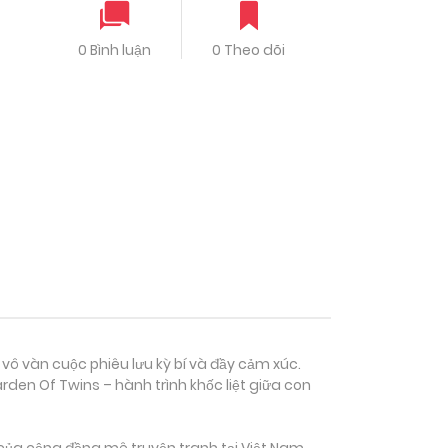
0 Bình luận
0 Theo dõi
 vô vàn cuộc phiêu lưu kỳ bí và đầy cảm xúc.
den Of Twins – hành trình khốc liệt giữa con
của cộng đồng mê truyện tranh tại Việt Nam.