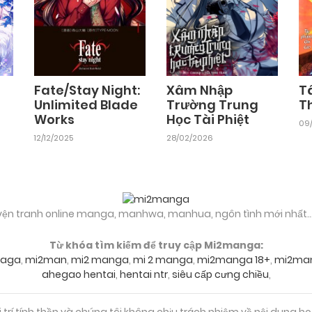
Fate/Stay Night:
Xâm Nhập
T
Unlimited Blade
Trường Trung
T
Works
Học Tài Phiệt
09/
12/12/2025
28/02/2026
yện tranh online manga, manhwa, manhua, ngôn tình mới nhất..
Từ khóa tìm kiếm để truy cập Mi2manga:
aga
,
mi2man
,
mi2 manga
,
mi 2 manga
,
mi2manga 18+
,
mi2ma
ahegao hentai
,
hentai ntr
,
siêu cấp cưng chiều
,