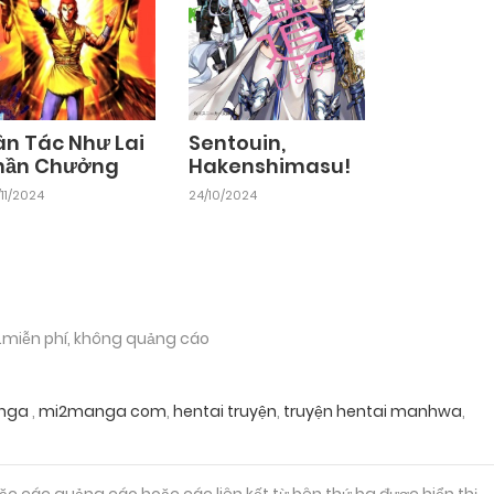
ân Tác Như Lai
Sentouin,
hần Chưởng
Hakenshimasu!
11/2024
24/10/2024
.miễn phí, không quảng cáo
nga
,
mi2manga com
,
hentai truyện
,
truyện hentai manhwa
,