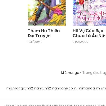
Thẩm Hổ Thiền
Hộ Vệ Của Bạo
Đại Truyện
Chúa Là Ác Nữ
19/11/2024
24/07/2025
Mi2manga
- Trang đọc tru
mi2manga
,
mi2mâng
,
mi2mangane com
,
mimanga
,
mi2m