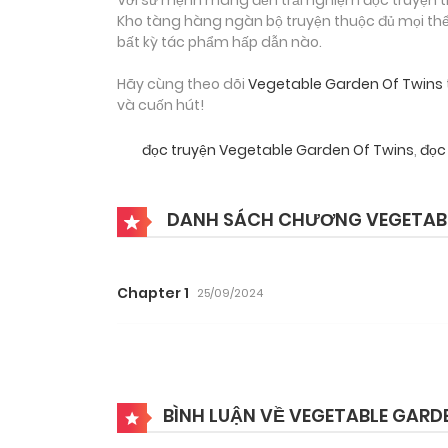
Kho tàng hàng ngàn bộ truyện thuộc đủ mọi thể 
bất kỳ tác phẩm hấp dẫn nào.
Hãy cùng theo dõi
Vegetable Garden Of Twins
và cuốn hút!
đọc truyện Vegetable Garden Of Twins
,
đọc
DANH SÁCH CHƯƠNG VEGETABL
Chapter 1
25/09/2024
BÌNH LUẬN VỀ VEGETABLE GARD