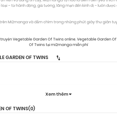
loại – từ hành động, giả tưởng, lãng mạn đến kinh dị – luôn được
trên Mi2manga và đắm chìm trong những phút giây thư giãn tuyệt
 truyện Vegetable Garden Of Twins online
,
Vegetable Garden O
Of Twins tại mi2manga miễn phí
E GARDEN OF TWINS
Xem thêm
EN OF TWINS(
0
)