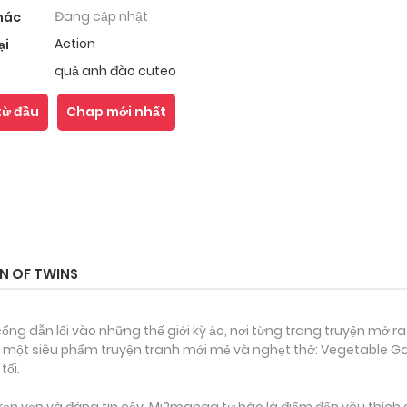
Đang cập nhật
hác
Action
ại
quả anh đào cuteo
từ đầu
Chap mới nhất
N OF TWINS
ổng dẫn lối vào những thế giới kỳ ảo, nơi từng trang truyện mở ra
 một siêu phẩm truyện tranh mới mẻ và nghẹt thở: Vegetable Gar
tối.
ọn vẹn và đáng tin cậy, Mi2manga tự hào là điểm đến yêu thích 