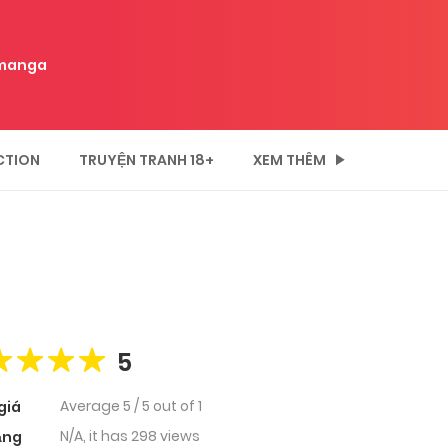
manga
CTION
TRUYỆN TRANH 18+
XEM THÊM
5
Average
5
/
5
out of
1
giá
N/A, it has 298 views
ạng