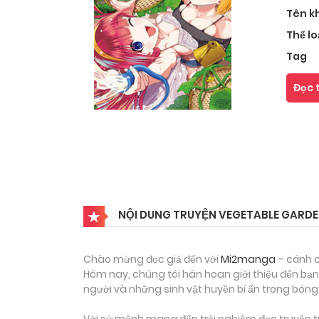
Tên k
Thể lo
Tag
Đọc 
NỘI DUNG TRUYỆN VEGETABLE GARDE
Chào mừng đọc giả đến với
Mi2manga
– cánh c
Hôm nay, chúng tôi hân hoan giới thiệu đến bạn
người và những sinh vật huyền bí ẩn trong bóng 
Với sứ mệnh mang đến trải nghiệm đọc truyện tr