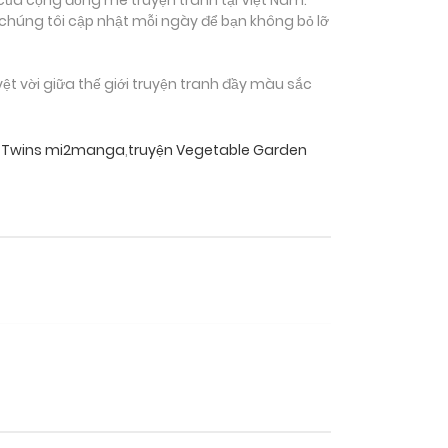
 chúng tôi cập nhật mỗi ngày để bạn không bỏ lỡ
 vời giữa thế giới truyện tranh đầy màu sắc
f Twins mi2manga
,
truyện Vegetable Garden