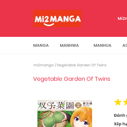
Mi2
MANGA
MANHWA
MANHUA
A
mi2manga
Vegetable Garden Of Twins
Vegetable Garden Of Twins
Đánh 
Xếp h