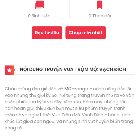
0 Bình luận
0 Theo dõi
Đọc từ đầu
Chap mới nhất
NỘI DUNG TRUYỆN VUA TRỘM MỘ: VẠCH ĐÍCH
Chào mừng đọc giả đến với
Mi2manga
– cánh cổng dẫn lối
vào những thế giới kỳ ảo, nơi từng trang truyện mở ra vô vàn
cuộc phiêu lưu kỳ bí và đầy cảm xúc. Hôm nay, chúng tôi
hân hoan giới thiệu đến bạn một siêu phẩm truyện tranh
mới mẻ và nghẹt thở: Vua Trộm Mộ: Vạch Đích – hành trình
khốc liệt giữa con người và những sinh vật huyền bí ẩn trong
bóng tối.