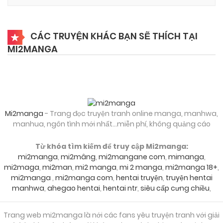
12/07/2026
Chapter 6
CÁC TRUYỆN KHÁC BẠN SẼ THÍCH TẠI
MI2MANGA
12/07/2026
Chapter 5
12/07/2026
Chapter 4
Mi2manga
- Trang đọc truyện tranh online manga, manhwa,
12/07/2026
manhua, ngôn tình mới nhất...miễn phí, không quảng cáo
Chapter 3
Từ khóa tìm kiếm để truy cập Mi2manga:
mi2manga
,
mi2mâng
,
mi2mangane com
,
mimanga
,
12/07/2026
Chapter 2
mi2maga
,
mi2man
,
mi2 manga
,
mi 2 manga
,
mi2manga 18+
,
mi2manga
,
mi2manga com
,
hentai truyện
,
truyện hentai
manhwa
,
ahegao hentai
,
hentai ntr
,
siêu cấp cưng chiều
,
12/07/2026
Chapter 1
Trang web mi2manga là nới các fans yêu truyện tranh với giải