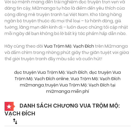
Với sứ mệnh mang đến trải nghiệm đọc truyện trọn vẹn và
đáng tin cậy, Mi2manga tự hào là điểm đến yêu thích của
cộng đồng mê truyện tranh tại Việt Nam. Kho tàng hàng
ngàn bộ truyện thuộc đủ mọi thể loại – từ hành động, giả
tưởng, lãng mạn đến kinh dị – luôn được chúng tôi cập nhật
mỗi ngày để bạn không bỏ lỡ bất kỳ tác phẩm hấp dẫn nào.
Hãy cùng theo dõi
Vua Trộm Mộ: Vạch Đích
trên Mi2manga
và đắm chìm trong những phút giây thư giãn tuyệt vời giữa
thế giới truyện tranh đầy màu sắc và cuốn hút!
đọc truyện Vua Trộm Mộ: Vạch Đích
,
đọc truyện Vua
Trộm Mộ: Vạch Đích online
,
Vua Trộm Mộ: Vạch Đích
mi2manga
,
truyện Vua Trộm Mộ: Vạch Đích tại
mi2manga miễn phí
DANH SÁCH CHƯƠNG VUA TRỘM MỘ:
VẠCH ĐÍCH