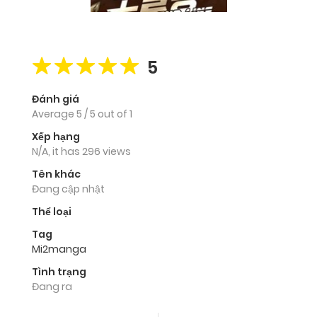
5
Đánh giá
Average
5
/
5
out of
1
Xếp hạng
N/A, it has 296 views
Tên khác
Đang cập nhật
Thể loại
Tag
Mi2manga
Tình trạng
Đang ra