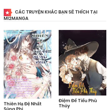
25/09/2024
Chapter 21
CÁC TRUYỆN KHÁC BẠN SẼ THÍCH TẠI
MI2MANGA
25/09/2024
Chapter 20.5
25/09/2024
Chapter 20
25/09/2024
Chapter 19
25/09/2024
Chapter 18
25/09/2024
Chapter 17
Điệm Để Tiểu Phù
Thiên Hạ Đệ Nhất
Thủy
Sủng Phi