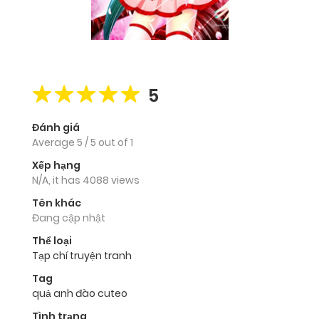
5
Đánh giá
Average
5
/
5
out of
1
Xếp hạng
N/A, it has 4088 views
Tên khác
Đang cập nhật
Thể loại
Tạp chí truyện tranh
Tag
quả anh đào cuteo
Tình trạng