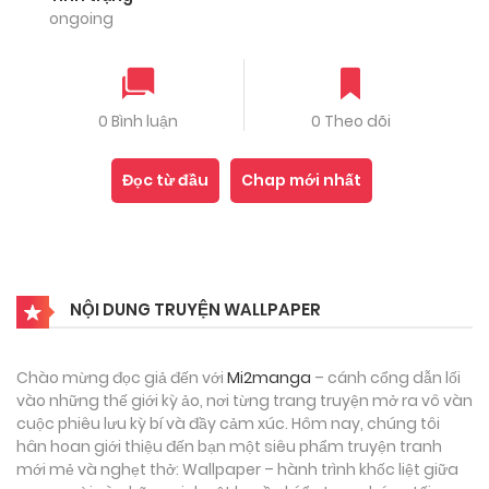
ongoing
0 Bình luận
0 Theo dõi
Đọc từ đầu
Chap mới nhất
NỘI DUNG TRUYỆN WALLPAPER
Chào mừng đọc giả đến với
Mi2manga
– cánh cổng dẫn lối
vào những thế giới kỳ ảo, nơi từng trang truyện mở ra vô vàn
cuộc phiêu lưu kỳ bí và đầy cảm xúc. Hôm nay, chúng tôi
hân hoan giới thiệu đến bạn một siêu phẩm truyện tranh
mới mẻ và nghẹt thở: Wallpaper – hành trình khốc liệt giữa