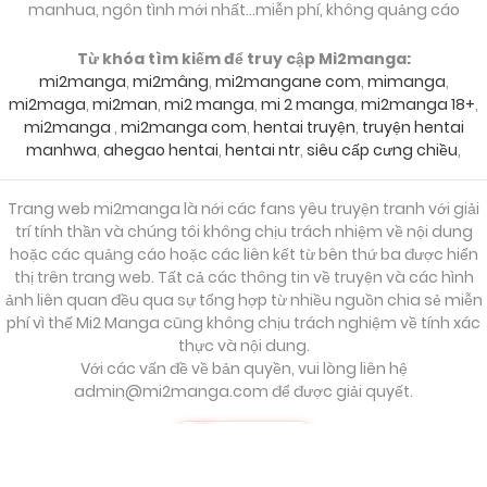
manhua, ngôn tình mới nhất...miễn phí, không quảng cáo
25/09/2024
Chapter 5.5
Từ khóa tìm kiếm để truy cập Mi2manga:
mi2manga
,
mi2mâng
,
mi2mangane com
,
mimanga
,
25/09/2024
Chapter 5
mi2maga
,
mi2man
,
mi2 manga
,
mi 2 manga
,
mi2manga 18+
,
mi2manga
,
mi2manga com
,
hentai truyện
,
truyện hentai
manhwa
,
ahegao hentai
,
hentai ntr
,
siêu cấp cưng chiều
,
25/09/2024
Chapter 4
Trang web mi2manga là nới các fans yêu truyện tranh với giải
trí tính thần và chúng tôi không chịu trách nhiệm về nội dung
25/09/2024
Chapter 3
hoặc các quảng cáo hoặc các liên kết từ bên thứ ba được hiển
thị trên trang web. Tất cả các thông tin về truyện và các hình
ảnh liên quan đều qua sự tổng hợp từ nhiều nguồn chia sẻ miễn
phí vì thế Mi2 Manga cũng không chịu trách nghiệm về tính xác
25/09/2024
Chapter 2
thực và nội dung.
Với các vấn đề về bản quyền, vui lòng liên hệ
admin@mi2manga.com
để được giải quyết.
25/09/2024
Chapter 1
S
T
LẤY KEY