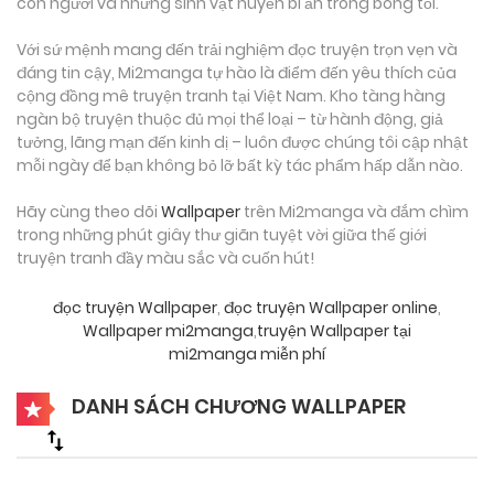
con người và những sinh vật huyền bí ẩn trong bóng tối.
Với sứ mệnh mang đến trải nghiệm đọc truyện trọn vẹn và
đáng tin cậy, Mi2manga tự hào là điểm đến yêu thích của
cộng đồng mê truyện tranh tại Việt Nam. Kho tàng hàng
ngàn bộ truyện thuộc đủ mọi thể loại – từ hành động, giả
tưởng, lãng mạn đến kinh dị – luôn được chúng tôi cập nhật
mỗi ngày để bạn không bỏ lỡ bất kỳ tác phẩm hấp dẫn nào.
Hãy cùng theo dõi
Wallpaper
trên Mi2manga và đắm chìm
trong những phút giây thư giãn tuyệt vời giữa thế giới
truyện tranh đầy màu sắc và cuốn hút!
đọc truyện Wallpaper
,
đọc truyện Wallpaper online
,
Wallpaper mi2manga
,
truyện Wallpaper tại
mi2manga miễn phí
DANH SÁCH CHƯƠNG WALLPAPER