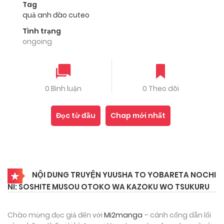
Tag
quả anh đào cuteo
Tình trạng
ongoing
0 Bình luận
0 Theo dõi
Đọc từ đầu
Chap mới nhất
NỘI DUNG TRUYỆN YUUSHA TO YOBARETA NOCHI
NI: SOSHITE MUSOU OTOKO WA KAZOKU WO TSUKURU
Chào mừng đọc giả đến với
Mi2manga
– cánh cổng dẫn lối