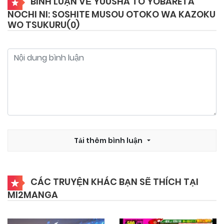
BÌNH LUẬN VỀ YUUSHA TO YOBARETA
NOCHI NI: SOSHITE MUSOU OTOKO WA KAZOKU
13/02/2026
Chapter 76
WO TSUKURU(
0
)
13/02/2026
Chapter 75
13/02/2026
Chapter 74
13/02/2026
Chapter 73
Tải thêm bình luận
13/02/2026
Chapter 72
CÁC TRUYỆN KHÁC BẠN SẼ THÍCH TẠI
13/02/2026
Chapter 71
MI2MANGA
13/02/2026