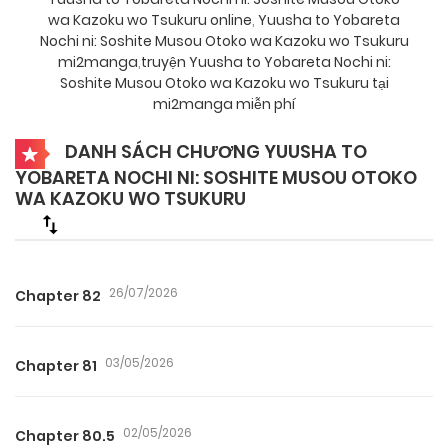
wa Kazoku wo Tsukuru online
,
Yuusha to Yobareta
Nochi ni: Soshite Musou Otoko wa Kazoku wo Tsukuru
mi2manga
,
truyện Yuusha to Yobareta Nochi ni:
Soshite Musou Otoko wa Kazoku wo Tsukuru tại
mi2manga miễn phí
DANH SÁCH CHƯƠNG YUUSHA TO
YOBARETA NOCHI NI: SOSHITE MUSOU OTOKO
WA KAZOKU WO TSUKURU
26/07/2026
Chapter 82
03/05/2026
Chapter 81
02/05/2026
Chapter 80.5