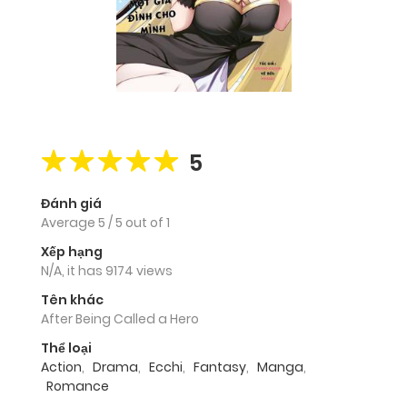
5
Đánh giá
Average
5
/
5
out of
1
Xếp hạng
N/A, it has 9174 views
Tên khác
After Being Called a Hero
Thể loại
Action
,
Drama
,
Ecchi
,
Fantasy
,
Manga
,
Romance