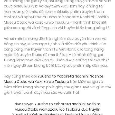
vào những thế giới kỳ ảo, nơi từng trang truyện mở ra vô vàn
cuộc phiêu lưu kỳ bí và đầy cảm xúc. Hôm nay, chúng tôi
hân hoan giới thiệu đến bạn một siêu phẩm truyện tranh
mới mẻ và nghẹt thở: Yuusha to Yobareta Nochi ni: Soshite
Musou Otoko wa Kazoku wo Tsukuru – hành trình khốc liệt
giữa con người và những sinh vật huyền bí ẩn trong bóng tối.
Với sứ mệnh mang đến trải nghiệm đọc truyện trọn vẹn và
đáng tin cậy, Mi2manga tự hào là điểm đến yêu thích của
cộng đồng mê truyện tranh tại Việt Nam. Kho tàng hàng
ngàn bộ truyện thuộc đủ mọi thể loại – từ hành động, giả
tưởng, lãng mạn đến kinh dị – luôn được chúng tôi cập nhật
mỗi ngày để bạn không bỏ lỡ bất kỳ tác phẩm hấp dẫn nào.
Hãy cùng theo dõi
Yuusha to Yobareta Nochi ni: Soshite
Musou Otoko wa Kazoku wo Tsukuru
trên Mi2manga và
đắm chìm trong những phút giây thư giãn tuyệt vời giữa thế
giới truyện tranh đầy màu sắc và cuốn hút!
đọc truyện Yuusha to Yobareta Nochi ni: Soshite
Musou Otoko wa Kazoku wo Tsukuru
,
đọc truyện
Yuusha to Yobareta Nochi ni: Soshite Musou Otoko