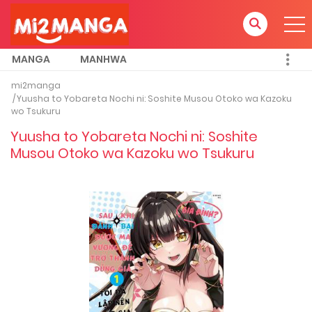
MANGA
MANHWA
mi2manga
Yuusha to Yobareta Nochi ni: Soshite Musou Otoko wa Kazoku
wo Tsukuru
Yuusha to Yobareta Nochi ni: Soshite
Musou Otoko wa Kazoku wo Tsukuru