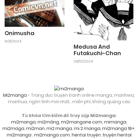
13/02/2026
Chapter 57
13/02/2026
Chapter 56
Onimusha
16/11/2024
Medusa And
13/02/2026
Chapter Chuong 55
Futakuchi-Chan
28/10/2024
13/02/2026
Chapter Chuong 54
13/02/2026
Chapter Chuong 53
Mi2manga
- Trang đọc truyện tranh online manga, manhwa,
manhua, ngôn tình mới nhất...miễn phí, không quảng cáo
13/02/2026
Chapter Chuong 52
Từ khóa tìm kiếm để truy cập Mi2manga:
mi2manga
,
mi2mâng
,
mi2mangane com
,
mimanga
,
mi2maga
,
mi2man
,
mi2 manga
,
mi 2 manga
,
mi2manga 18+
,
13/02/2026
Chapter Chuong 51
mi2manga
,
mi2manga com
,
hentai truyện
,
truyện hentai