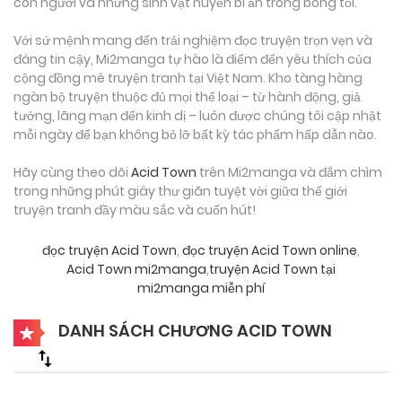
con người và những sinh vật huyền bí ẩn trong bóng tối.
Với sứ mệnh mang đến trải nghiệm đọc truyện trọn vẹn và
đáng tin cậy, Mi2manga tự hào là điểm đến yêu thích của
cộng đồng mê truyện tranh tại Việt Nam. Kho tàng hàng
ngàn bộ truyện thuộc đủ mọi thể loại – từ hành động, giả
tưởng, lãng mạn đến kinh dị – luôn được chúng tôi cập nhật
mỗi ngày để bạn không bỏ lỡ bất kỳ tác phẩm hấp dẫn nào.
Hãy cùng theo dõi
Acid Town
trên Mi2manga và đắm chìm
trong những phút giây thư giãn tuyệt vời giữa thế giới
truyện tranh đầy màu sắc và cuốn hút!
đọc truyện Acid Town
,
đọc truyện Acid Town online
,
Acid Town mi2manga
,
truyện Acid Town tại
mi2manga miễn phí
DANH SÁCH CHƯƠNG ACID TOWN