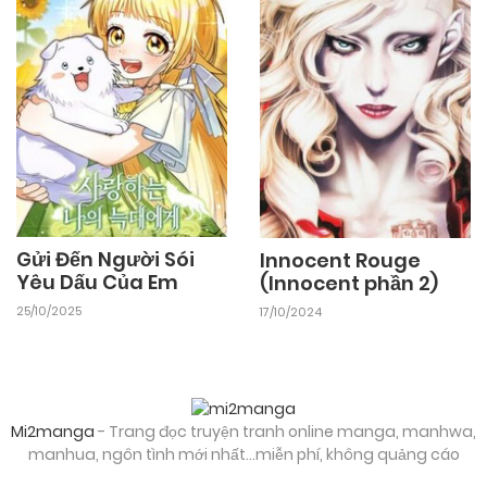
05/11/2024
Chapter 20
05/11/2024
Chapter 19
05/11/2024
Chapter 18
Gửi Đến Người Sói
Innocent Rouge
Yêu Dấu Của Em
(Innocent phần 2)
05/11/2024
Chapter 17
25/10/2025
17/10/2024
05/11/2024
Chapter 16
Mi2manga
- Trang đọc truyện tranh online manga, manhwa,
05/11/2024
Chapter 15
manhua, ngôn tình mới nhất...miễn phí, không quảng cáo