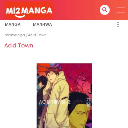
MANGA
MANHWA
mi2manga
Acid Town
Acid Town