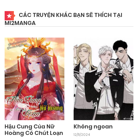
05/11/2024
Chapter 33
CÁC TRUYỆN KHÁC BẠN SẼ THÍCH TẠI
MI2MANGA
05/11/2024
Chapter 32
05/11/2024
Chapter 31
05/11/2024
Chapter 30
05/11/2024
Chapter 29
05/11/2024
Chapter 28
Hậu Cung Của Nữ
Không ngoan
Hoàng Có Chút Loạn
12/11/2024