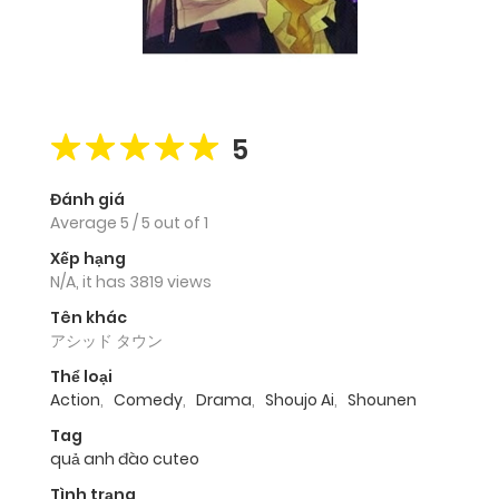
5
Đánh giá
Average
5
/
5
out of
1
Xếp hạng
N/A, it has 3819 views
Tên khác
アシッド タウン
Thể loại
Action
,
Comedy
,
Drama
,
Shoujo Ai
,
Shounen
Tag
quả anh đào cuteo
Tình trạng