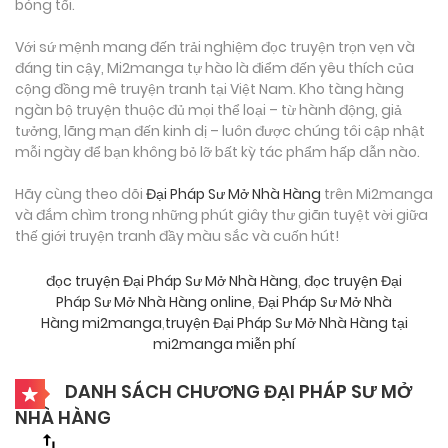
bóng tối.
Với sứ mệnh mang đến trải nghiệm đọc truyện trọn vẹn và
đáng tin cậy, Mi2manga tự hào là điểm đến yêu thích của
cộng đồng mê truyện tranh tại Việt Nam. Kho tàng hàng
ngàn bộ truyện thuộc đủ mọi thể loại – từ hành động, giả
tưởng, lãng mạn đến kinh dị – luôn được chúng tôi cập nhật
mỗi ngày để bạn không bỏ lỡ bất kỳ tác phẩm hấp dẫn nào.
Hãy cùng theo dõi
Đại Pháp Sư Mở Nhà Hàng
trên Mi2manga
và đắm chìm trong những phút giây thư giãn tuyệt vời giữa
thế giới truyện tranh đầy màu sắc và cuốn hút!
đọc truyện Đại Pháp Sư Mở Nhà Hàng
,
đọc truyện Đại
Pháp Sư Mở Nhà Hàng online
,
Đại Pháp Sư Mở Nhà
Hàng mi2manga
,
truyện Đại Pháp Sư Mở Nhà Hàng tại
mi2manga miễn phí
DANH SÁCH CHƯƠNG ĐẠI PHÁP SƯ MỞ
NHÀ HÀNG