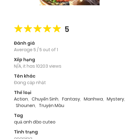
5
Đánh giá
Average
5
/
5
out of
1
Xếp hạng
N/A, it has 10203 views
Tên khác
Đang cập nhật
Thể loại
Action
,
Chuyển Sinh
,
Fantasy
,
Manhwa
,
Mystery
,
Shounen
,
Truyện Màu
Tag
quả anh đào cuteo
Tình trạng
ongoing