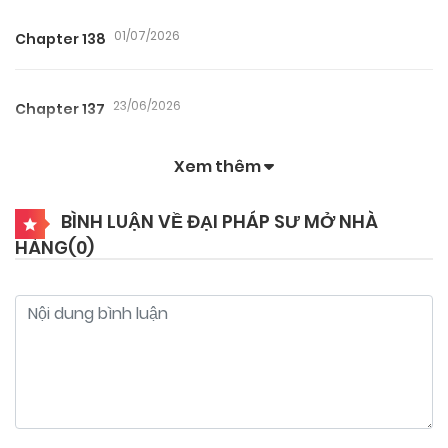
01/07/2026
Chapter 138
23/06/2026
Chapter 137
Xem thêm
18/06/2026
Chapter 136
BÌNH LUẬN VỀ ĐẠI PHÁP SƯ MỞ NHÀ
HÀNG(
0
)
02/06/2026
Chapter 135
02/06/2026
Chapter 134
31/05/2026
Chapter 133