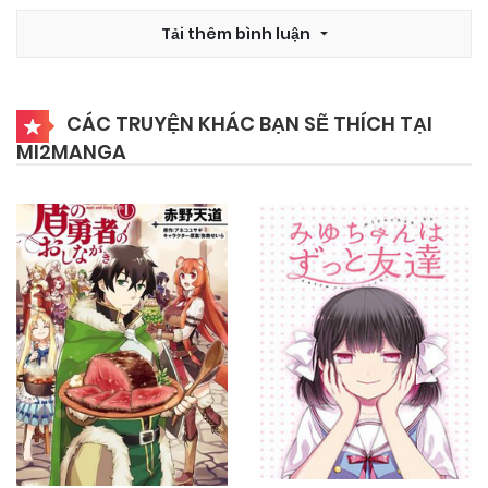
20/05/2026
Chapter 132
Tải thêm bình luận
11/05/2026
Chapter 131
CÁC TRUYỆN KHÁC BẠN SẼ THÍCH TẠI
MI2MANGA
11/05/2026
Chapter 130
27/04/2026
Chapter 129
27/04/2026
Chapter 128
21/04/2026
Chapter 127
12/04/2026
Chapter 126