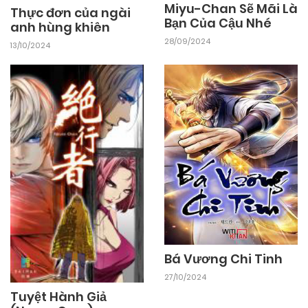
Miyu-Chan Sẽ Mãi Là
Thực đơn của ngài
Bạn Của Cậu Nhé
anh hùng khiên
12/04/2026
Chapter 125
28/09/2024
13/10/2024
12/04/2026
Chapter 124
12/04/2026
Chapter 123
19/03/2026
Chapter 122
19/03/2026
Chapter 121
Bá Vương Chi Tinh
10/03/2026
Chapter 120
27/10/2024
Tuyệt Hành Giả