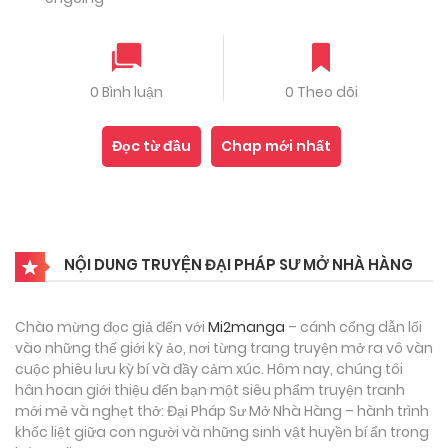
0 Bình luận
0 Theo dõi
Đọc từ đầu
Chap mới nhất
NỘI DUNG TRUYỆN ĐẠI PHÁP SƯ MỞ NHÀ HÀNG
Chào mừng đọc giả đến với
Mi2manga
– cánh cổng dẫn lối
vào những thế giới kỳ ảo, nơi từng trang truyện mở ra vô vàn
cuộc phiêu lưu kỳ bí và đầy cảm xúc. Hôm nay, chúng tôi
hân hoan giới thiệu đến bạn một siêu phẩm truyện tranh
mới mẻ và nghẹt thở: Đại Pháp Sư Mở Nhà Hàng – hành trình
khốc liệt giữa con người và những sinh vật huyền bí ẩn trong