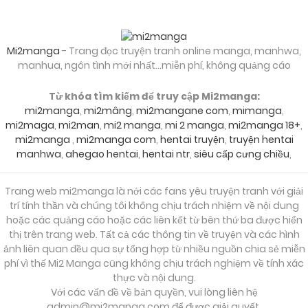
10/03/2026
Chapter 112
Mi2manga
- Trang đọc truyện tranh online manga, manhwa,
manhua, ngôn tình mới nhất...miễn phí, không quảng cáo
10/03/2026
Chapter 111
Từ khóa tìm kiếm để truy cập Mi2manga:
mi2manga
,
mi2mâng
,
mi2mangane com
,
mimanga
,
mi2maga
,
mi2man
,
mi2 manga
,
mi 2 manga
,
mi2manga 18+
,
mi2manga
,
mi2manga com
,
hentai truyện
,
truyện hentai
10/03/2026
Chapter 110
manhwa
,
ahegao hentai
,
hentai ntr
,
siêu cấp cưng chiều
,
10/03/2026
Chapter 109
Trang web mi2manga là nới các fans yêu truyện tranh với giải
trí tính thần và chúng tôi không chịu trách nhiệm về nội dung
hoặc các quảng cáo hoặc các liên kết từ bên thứ ba được hiển
thị trên trang web. Tất cả các thông tin về truyện và các hình
10/03/2026
Chapter 108
ảnh liên quan đều qua sự tổng hợp từ nhiều nguồn chia sẻ miễn
phí vì thế Mi2 Manga cũng không chịu trách nghiệm về tính xác
thực và nội dung.
10/03/2026
Chapter 107
Với các vấn đề về bản quyền, vui lòng liên hệ
admin@mi2manga.com
để được giải quyết.