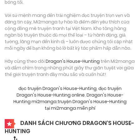
bóng tối.
Với sứ mệnh mang đến trải nghiệm đọc truyện trọn vẹn và
đáng tin cậy, Mi2manga tự hào là điểm đến yêu thích của
cộng đồng mê truyện tranh tại Việt Nam. Kho tàng hàng
ngàn bộ truyện thuộc đủ mọi thể loại – từ hành động, giả
tưởng, lãng mạn đến kinh dị – luôn được chúng tôi cập nhật
mỗi ngày để bạn không bỏ lỡ bất kỳ tác phẩm hấp dẫn nào.
Hãy cùng theo dõi
Dragon's House-Hunting
trên Mi2manga
và đắm chìm trong những phút giây thư giãn tuyệt vời giữa
thế giới truyện tranh đầy màu sắc và cuốn hút!
đọc truyện Dragon's House-Hunting
,
đọc truyện
Dragon's House-Hunting online
,
Dragon's House-
Hunting mi2manga
,
truyện Dragon's House-Hunting
tại mi2manga miễn phí
DANH SÁCH CHƯƠNG DRAGON'S HOUSE-
HUNTING