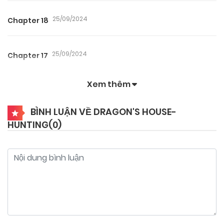
25/09/2024
Chapter 18
25/09/2024
Chapter 17
Xem thêm
25/09/2024
Chapter 16
BÌNH LUẬN VỀ DRAGON'S HOUSE-
HUNTING(
0
)
25/09/2024
Chapter 15
25/09/2024
Chapter 14
25/09/2024
Chapter 13