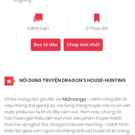
ongoing
0 Bình luận
0 Theo dõi
Đọc từ đầu
Chap mới nhất
NỘI DUNG TRUYỆN DRAGON'S HOUSE-HUNTING
Chào mừng đọc giả đến với
Mi2manga
– cánh cổng dẫn lối
vào những thế giới kỳ ảo, nơi từng trang truyện mở ra vô vàn
cuộc phiêu lưu kỳ bí và đầy cảm xúc. Hôm nay, chúng tôi
hân hoan giới thiệu đến bạn một siêu phẩm truyện tranh
mới mẻ và nghẹt thở: Dragon's House-Hunting – hành trình
khốc liệt giữa con người và những sinh vật huyền bí ẩn trong