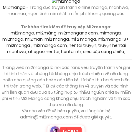
Mi2manga
- Trang đọc truyện tranh online manga, manhwa,
manhua, ngôn tình mới nhất...miễn phí, không quảng cáo
Từ khóa tìm kiếm để truy cập Mi2manga:
mi2manga
,
mi2mâng
,
mi2mangane com
,
mimanga
,
mi2maga
,
mi2man
,
mi2 manga
,
mi 2 manga
,
mi2manga 18+
,
mi2manga
,
mi2manga com
,
hentai truyện
,
truyện hentai
manhwa
,
ahegao hentai
,
hentai ntr
,
siêu cấp cưng chiều
,
Trang web mi2manga là nới các fans yêu truyện tranh với giải
trí tính thần và chúng tôi không chịu trách nhiệm về nội dung
hoặc các quảng cáo hoặc các liên kết từ bên thứ ba được hiển
thị trên trang web. Tất cả các thông tin về truyện và các hình
ảnh liên quan đều qua sự tổng hợp từ nhiều nguồn chia sẻ miễn
phí vì thế Mi2 Manga cũng không chịu trách nghiệm về tính xác
thực và nội dung.
Với các vấn đề về bản quyền, vui lòng liên hệ
admin@mi2manga.com
để được giải quyết.
S
T
LẤY KEY