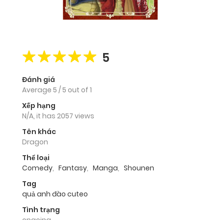
5
Đánh giá
Average
5
/
5
out of
1
Xếp hạng
N/A, it has 2057 views
Tên khác
Dragon
Thể loại
Comedy
,
Fantasy
,
Manga
,
Shounen
Tag
quả anh đào cuteo
Tình trạng