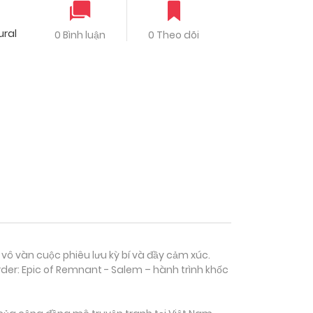
ural
0 Bình luận
0 Theo dõi
 vô vàn cuộc phiêu lưu kỳ bí và đầy cảm xúc.
der: Epic of Remnant - Salem – hành trình khốc