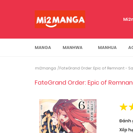
Mi2
MANGA
MANHWA
MANHUA
A
mi2manga
FateGrand Order: Epic of Remnant - S
FateGrand Order: Epic of Remnan
Đánh 
Xếp h