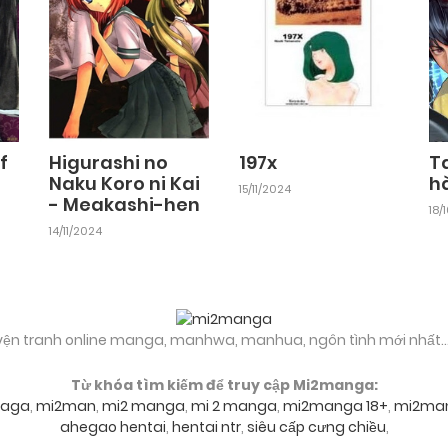
25/09/2024
Chapter 25
25/09/2024
Chapter 23
25/09/2024
f
Higurashi no
197x
T
Naku Koro ni Kai
h
15/11/2024
- Meakashi-hen
Chapter 21
18/
25/09/2024
14/11/2024
Chapter 19
25/09/2024
yện tranh online manga, manhwa, manhua, ngôn tình mới nhất..
Chapter 17
25/09/2024
Từ khóa tìm kiếm để truy cập Mi2manga:
aga
,
mi2man
,
mi2 manga
,
mi 2 manga
,
mi2manga 18+
,
mi2ma
Chapter 15
25/09/2024
ahegao hentai
,
hentai ntr
,
siêu cấp cưng chiều
,