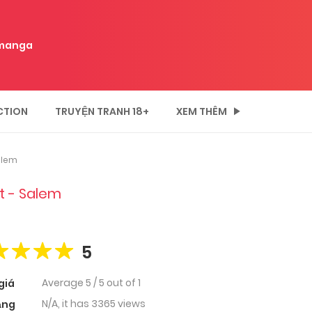
manga
CTION
TRUYỆN TRANH 18+
XEM THÊM
alem
t - Salem
5
Average
5
/
5
out of
1
giá
N/A, it has 3365 views
ạng