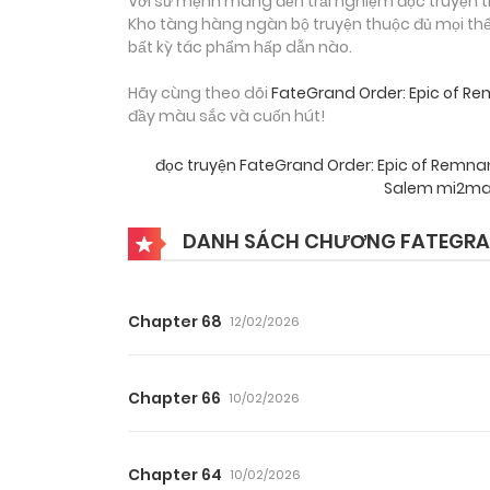
Với sứ mệnh mang đến trải nghiệm đọc truyện tr
Kho tàng hàng ngàn bộ truyện thuộc đủ mọi thể 
bất kỳ tác phẩm hấp dẫn nào.
Hãy cùng theo dõi
FateGrand Order: Epic of R
đầy màu sắc và cuốn hút!
đọc truyện FateGrand Order: Epic of Remna
Salem mi2m
DANH SÁCH CHƯƠNG FATEGRAND
Chapter 68
12/02/2026
Chapter 66
10/02/2026
Chapter 64
10/02/2026