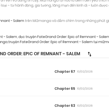
ọn vẹn và đáng tin cậy, Mi2manga tự hào là điểm đến yêu thích 
loại – từ hành động, giả tưởng, lãng mạn đến kinh dị – luôn được
emnant - Salem
trên Mi2manga và đắm chìm trong những phút giây 
nt - Salem
,
đọc truyện FateGrand Order: Epic of Remnant - Salem
anga
,
truyện FateGrand Order: Epic of Remnant - Salem tại mi2
 ORDER: EPIC OF REMNANT - SALEM
Chapter 67
10/02/2026
Chapter 65
10/02/2026
Chapter 63
10/02/2026