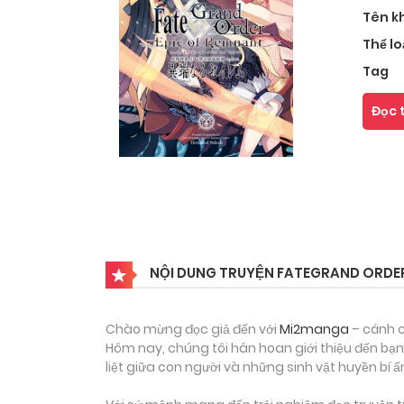
Tên k
Thể lo
Tag
Đọc 
NỘI DUNG TRUYỆN FATEGRAND ORDER:
Chào mừng đọc giả đến với
Mi2manga
– cánh c
Hôm nay, chúng tôi hân hoan giới thiệu đến bạ
liệt giữa con người và những sinh vật huyền bí ẩ