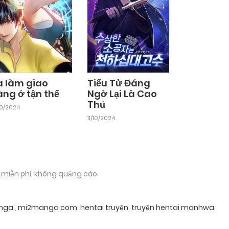
a làm giao
Tiểu Tử Đáng
àng ở tận thế
Ngờ Lại Là Cao
Thủ
10/2024
11/10/2024
.miễn phí, không quảng cáo
nga
,
mi2manga com
,
hentai truyện
,
truyện hentai manhwa
,