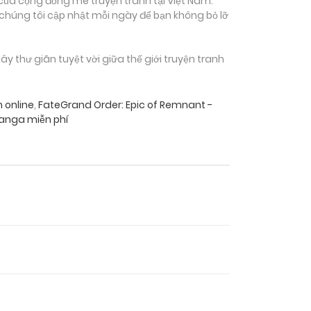
của cộng đồng mê truyện tranh tại Việt Nam.
 chúng tôi cập nhật mỗi ngày để bạn không bỏ lỡ
thư giãn tuyệt vời giữa thế giới truyện tranh
 online
,
FateGrand Order: Epic of Remnant -
manga miễn phí