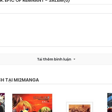
: EPIC OF REMNANT - SALEM(
0
)
Chapter 49
10/02/2026
Chapter 47
10/02/2026
Chapter 45
10/02/2026
Tải thêm bình luận
Chapter 33
25/09/2024
Chapter 31
25/09/2024
CH TẠI MI2MANGA
Chapter 29
25/09/2024
Chapter 27