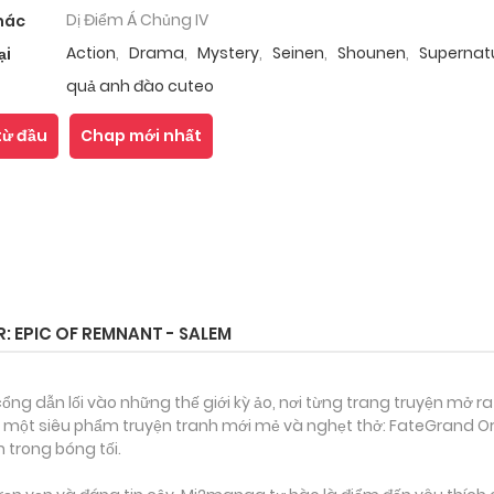
Dị Điểm Á Chủng IV
hác
Action
,
Drama
,
Mystery
,
Seinen
,
Shounen
,
Supernat
ại
quả anh đào cuteo
từ đầu
Chap mới nhất
 EPIC OF REMNANT - SALEM
ổng dẫn lối vào những thế giới kỳ ảo, nơi từng trang truyện mở ra
n một siêu phẩm truyện tranh mới mẻ và nghẹt thở: FateGrand Or
n trong bóng tối.