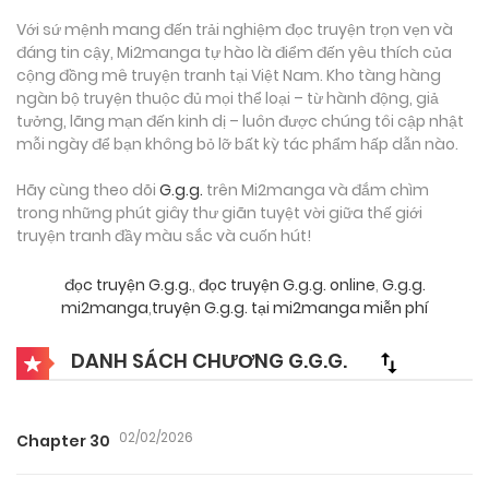
Với sứ mệnh mang đến trải nghiệm đọc truyện trọn vẹn và
đáng tin cậy, Mi2manga tự hào là điểm đến yêu thích của
cộng đồng mê truyện tranh tại Việt Nam. Kho tàng hàng
ngàn bộ truyện thuộc đủ mọi thể loại – từ hành động, giả
tưởng, lãng mạn đến kinh dị – luôn được chúng tôi cập nhật
mỗi ngày để bạn không bỏ lỡ bất kỳ tác phẩm hấp dẫn nào.
Hãy cùng theo dõi
G.g.g.
trên Mi2manga và đắm chìm
trong những phút giây thư giãn tuyệt vời giữa thế giới
truyện tranh đầy màu sắc và cuốn hút!
đọc truyện G.g.g.
,
đọc truyện G.g.g. online
,
G.g.g.
mi2manga
,
truyện G.g.g. tại mi2manga miễn phí
DANH SÁCH CHƯƠNG G.G.G.
02/02/2026
Chapter 30