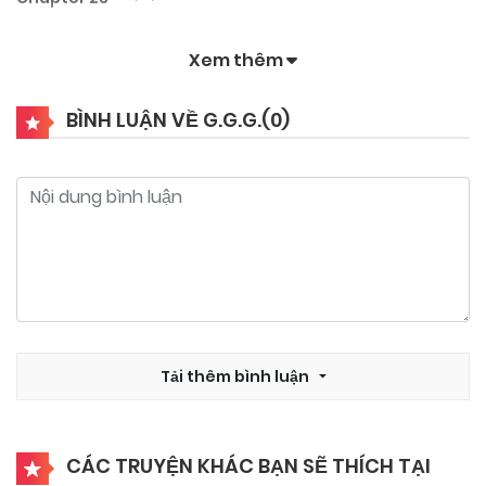
Xem thêm
02/12/2025
Chapter 22
BÌNH LUẬN VỀ G.G.G.(
0
)
04/11/2025
Chapter 21
04/11/2025
Chapter 20
04/11/2025
Chapter 19
25/09/2025
Tải thêm bình luận
Chapter 18
25/09/2025
Chapter 17
CÁC TRUYỆN KHÁC BẠN SẼ THÍCH TẠI