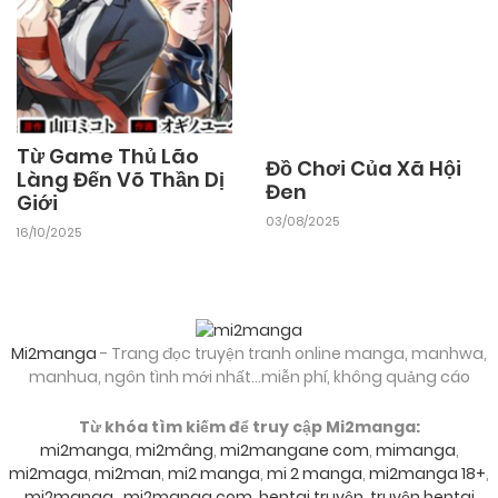
25/09/2025
Chapter 3
25/09/2025
Chapter 2
Từ Game Thủ Lão
Đồ Chơi Của Xã Hội
Làng Đến Võ Thần Dị
Đen
Giới
25/09/2025
Chapter 1
03/08/2025
16/10/2025
Mi2manga
- Trang đọc truyện tranh online manga, manhwa,
manhua, ngôn tình mới nhất...miễn phí, không quảng cáo
Từ khóa tìm kiếm để truy cập Mi2manga:
mi2manga
,
mi2mâng
,
mi2mangane com
,
mimanga
,
mi2maga
,
mi2man
,
mi2 manga
,
mi 2 manga
,
mi2manga 18+
,
mi2manga
,
mi2manga com
,
hentai truyện
,
truyện hentai