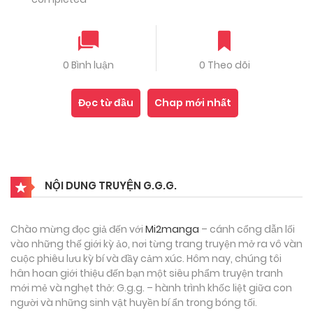
0 Bình luận
0 Theo dõi
Đọc từ đầu
Chap mới nhất
NỘI DUNG TRUYỆN G.G.G.
Chào mừng đọc giả đến với
Mi2manga
– cánh cổng dẫn lối
vào những thế giới kỳ ảo, nơi từng trang truyện mở ra vô vàn
cuộc phiêu lưu kỳ bí và đầy cảm xúc. Hôm nay, chúng tôi
hân hoan giới thiệu đến bạn một siêu phẩm truyện tranh
mới mẻ và nghẹt thở: G.g.g. – hành trình khốc liệt giữa con
người và những sinh vật huyền bí ẩn trong bóng tối.