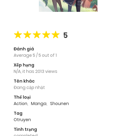
5
Đánh giá
Average
5
/
5
out of
1
Xếp hạng
N/A, it has 2013 views
Tên khác
Đang cập nhật
Thể loại
Action
,
Manga
,
Shounen
Tag
Otruyen
Tình trạng
completed