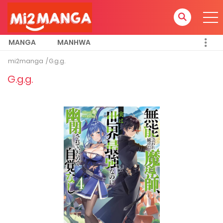
MANGA
MANHWA
mi2manga
G.g.g.
G.g.g.