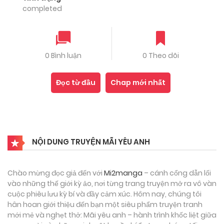
completed
0 Bình luận
0 Theo dõi
Đọc từ đầu
Chap mới nhất
NỘI DUNG TRUYỆN MÃI YÊU ANH
Chào mừng đọc giả đến với
Mi2manga
– cánh cổng dẫn lối
vào những thế giới kỳ ảo, nơi từng trang truyện mở ra vô vàn
cuộc phiêu lưu kỳ bí và đầy cảm xúc. Hôm nay, chúng tôi
hân hoan giới thiệu đến bạn một siêu phẩm truyện tranh
mới mẻ và nghẹt thở: Mãi yêu anh – hành trình khốc liệt giữa