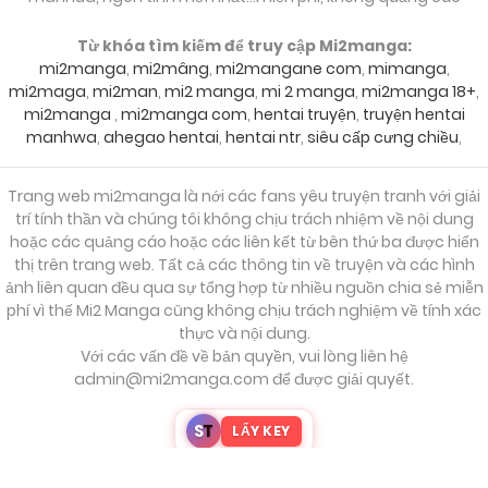
Từ khóa tìm kiếm để truy cập Mi2manga:
mi2manga
,
mi2mâng
,
mi2mangane com
,
mimanga
,
mi2maga
,
mi2man
,
mi2 manga
,
mi 2 manga
,
mi2manga 18+
,
mi2manga
,
mi2manga com
,
hentai truyện
,
truyện hentai
manhwa
,
ahegao hentai
,
hentai ntr
,
siêu cấp cưng chiều
,
Trang web mi2manga là nới các fans yêu truyện tranh với giải
trí tính thần và chúng tôi không chịu trách nhiệm về nội dung
hoặc các quảng cáo hoặc các liên kết từ bên thứ ba được hiển
thị trên trang web. Tất cả các thông tin về truyện và các hình
ảnh liên quan đều qua sự tổng hợp từ nhiều nguồn chia sẻ miễn
phí vì thế Mi2 Manga cũng không chịu trách nghiệm về tính xác
thực và nội dung.
Với các vấn đề về bản quyền, vui lòng liên hệ
admin@mi2manga.com
để được giải quyết.
S
T
LẤY KEY