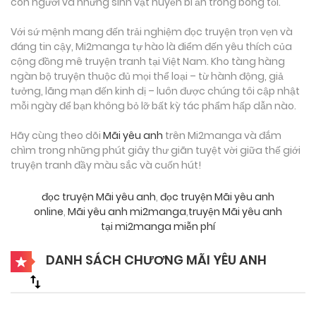
con người và những sinh vật huyền bí ẩn trong bóng tối.
Với sứ mệnh mang đến trải nghiệm đọc truyện trọn vẹn và
đáng tin cậy, Mi2manga tự hào là điểm đến yêu thích của
cộng đồng mê truyện tranh tại Việt Nam. Kho tàng hàng
ngàn bộ truyện thuộc đủ mọi thể loại – từ hành động, giả
tưởng, lãng mạn đến kinh dị – luôn được chúng tôi cập nhật
mỗi ngày để bạn không bỏ lỡ bất kỳ tác phẩm hấp dẫn nào.
Hãy cùng theo dõi
Mãi yêu anh
trên Mi2manga và đắm
chìm trong những phút giây thư giãn tuyệt vời giữa thế giới
truyện tranh đầy màu sắc và cuốn hút!
đọc truyện Mãi yêu anh
,
đọc truyện Mãi yêu anh
online
,
Mãi yêu anh mi2manga
,
truyện Mãi yêu anh
tại mi2manga miễn phí
DANH SÁCH CHƯƠNG MÃI YÊU ANH