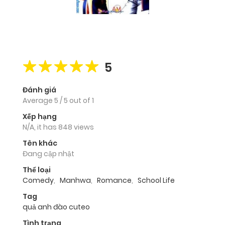
5
Đánh giá
Average
5
/
5
out of
1
Xếp hạng
N/A, it has 848 views
Tên khác
Đang cập nhật
Thể loại
Comedy
,
Manhwa
,
Romance
,
School Life
Tag
quả anh đào cuteo
Tình trạng