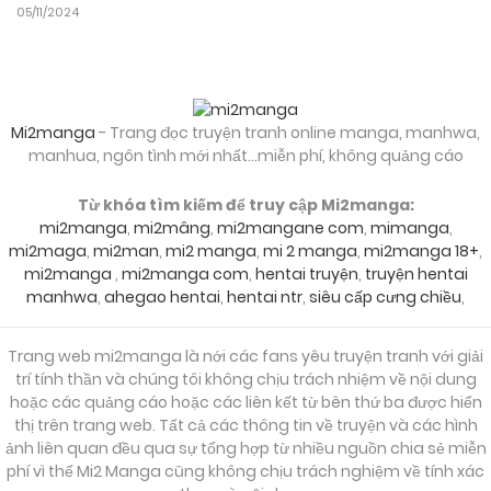
05/11/2024
Mi2manga
- Trang đọc truyện tranh online manga, manhwa,
manhua, ngôn tình mới nhất...miễn phí, không quảng cáo
Từ khóa tìm kiếm để truy cập Mi2manga:
mi2manga
,
mi2mâng
,
mi2mangane com
,
mimanga
,
mi2maga
,
mi2man
,
mi2 manga
,
mi 2 manga
,
mi2manga 18+
,
mi2manga
,
mi2manga com
,
hentai truyện
,
truyện hentai
manhwa
,
ahegao hentai
,
hentai ntr
,
siêu cấp cưng chiều
,
Trang web mi2manga là nới các fans yêu truyện tranh với giải
trí tính thần và chúng tôi không chịu trách nhiệm về nội dung
hoặc các quảng cáo hoặc các liên kết từ bên thứ ba được hiển
thị trên trang web. Tất cả các thông tin về truyện và các hình
ảnh liên quan đều qua sự tổng hợp từ nhiều nguồn chia sẻ miễn
phí vì thế Mi2 Manga cũng không chịu trách nghiệm về tính xác