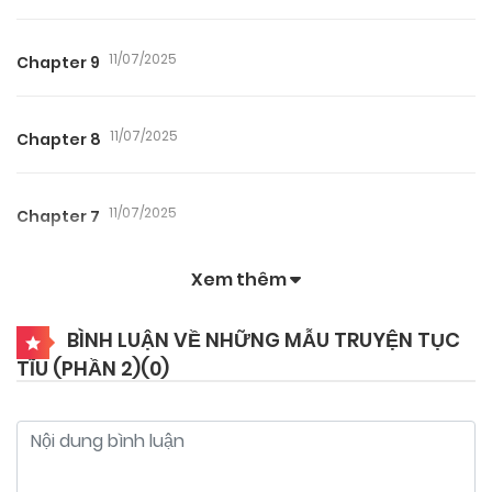
11/07/2025
Chapter 9
11/07/2025
Chapter 8
11/07/2025
Chapter 7
Xem thêm
11/07/2025
Chapter 6
BÌNH LUẬN VỀ NHỮNG MẪU TRUYỆN TỤC
TĨU (PHẦN 2)(
0
)
11/07/2025
Chapter 5
11/07/2025
Chapter 4