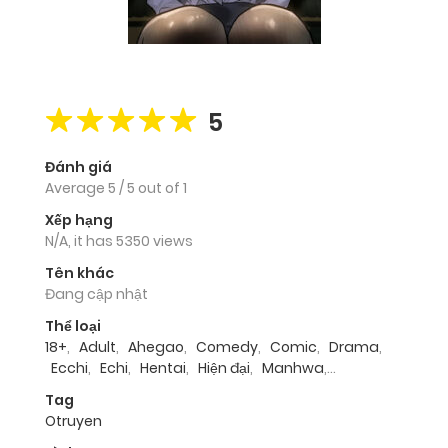
5
Đánh giá
Average
5
/
5
out of
1
Xếp hạng
N/A, it has 5350 views
Tên khác
Đang cập nhật
Thể loại
18+
,
Adult
,
Ahegao
,
Comedy
,
Comic
,
Drama
,
Ecchi
,
Echi
,
Hentai
,
Hiện đại
,
Manhwa
,
Romance
,
Smut
,
Truyện dài
,
Truyện Màu
,
Tag
Truyện tranh
,
Truyện tranh 18+
,
Vếu to
,
Webtoon
Otruyen