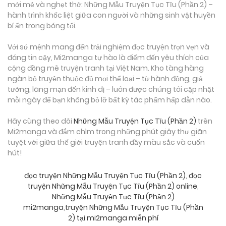
mới mẻ và nghẹt thở: Những Mẫu Truyện Tục Tĩu (Phần 2) –
hành trình khốc liệt giữa con người và những sinh vật huyền
bí ẩn trong bóng tối.
Với sứ mệnh mang đến trải nghiệm đọc truyện trọn vẹn và
đáng tin cậy, Mi2manga tự hào là điểm đến yêu thích của
cộng đồng mê truyện tranh tại Việt Nam. Kho tàng hàng
ngàn bộ truyện thuộc đủ mọi thể loại – từ hành động, giả
tưởng, lãng mạn đến kinh dị – luôn được chúng tôi cập nhật
mỗi ngày để bạn không bỏ lỡ bất kỳ tác phẩm hấp dẫn nào.
Hãy cùng theo dõi
Những Mẫu Truyện Tục Tĩu (Phần 2)
trên
Mi2manga và đắm chìm trong những phút giây thư giãn
tuyệt vời giữa thế giới truyện tranh đầy màu sắc và cuốn
hút!
đọc truyện Những Mẫu Truyện Tục Tĩu (Phần 2)
,
đọc
truyện Những Mẫu Truyện Tục Tĩu (Phần 2) online
,
Những Mẫu Truyện Tục Tĩu (Phần 2)
mi2manga
,
truyện Những Mẫu Truyện Tục Tĩu (Phần
2) tại mi2manga miễn phí