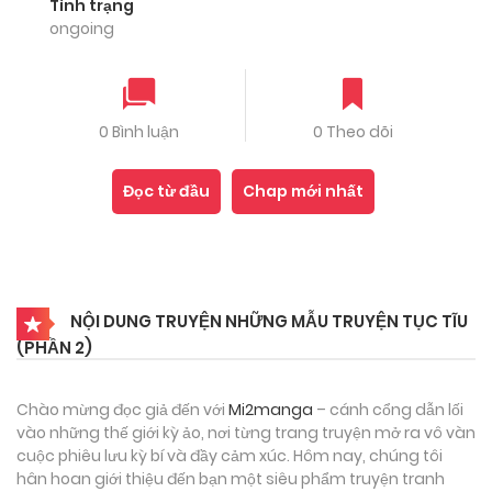
Tình trạng
ongoing
0 Bình luận
0 Theo dõi
Đọc từ đầu
Chap mới nhất
NỘI DUNG TRUYỆN NHỮNG MẪU TRUYỆN TỤC TĨU
(PHẦN 2)
Chào mừng đọc giả đến với
Mi2manga
– cánh cổng dẫn lối
vào những thế giới kỳ ảo, nơi từng trang truyện mở ra vô vàn
cuộc phiêu lưu kỳ bí và đầy cảm xúc. Hôm nay, chúng tôi
hân hoan giới thiệu đến bạn một siêu phẩm truyện tranh